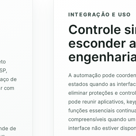
INTEGRAÇÃO E USO
Controle s
esconder 
engenhari
eto
SP,
A automação pode coordenar
paço de
estados quando as interfa
ar com
eliminar proteções e contro
pode reunir aplicativos, ke
funções essenciais continu
compreensíveis quando um 
interface não estiver dispon
ende de