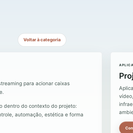
Voltar à categoria
APLIC
Pro
treaming para acionar caixas
Aplic
e.
vídeo
infra
o dentro do contexto do projeto:
ambie
ntrole, automação, estética e forma
Con