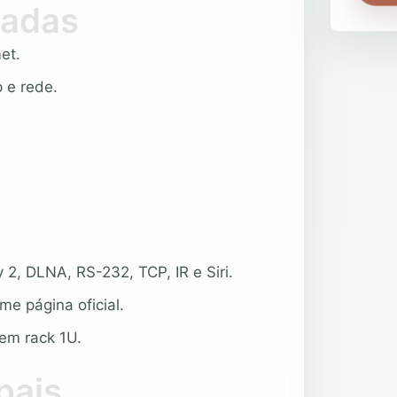
dadas
et.
 e rede.
 2, DLNA, RS-232, TCP, IR e Siri.
me página oficial.
em rack 1U.
pais