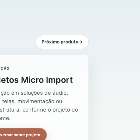
Próximo produto
→
AÇÃO
jetos Micro Import
ação em soluções de áudio,
, telas, movimentação ou
estrutura, conforme o projeto do
nte.
versar sobre projeto