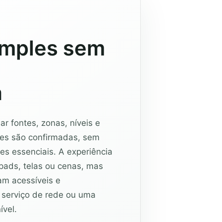
imples sem
a
a
 fontes, zonas, níveis e
ces são confirmadas, sem
les essenciais. A experiência
ypads, telas ou cenas, mas
am acessíveis e
serviço de rede ou uma
ível.