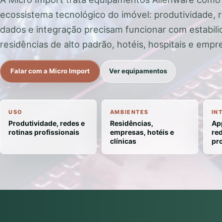
ecossistema tecnológico do imóvel: produtividade, 
dados e integração precisam funcionar com estabil
residências de alto padrão, hotéis, hospitais e empr
Falar com a Micro Import
Ver equipamentos
USO
AMBIENTES
IN
Produtividade, redes e
Residências,
Ap
rotinas profissionais
empresas, hotéis e
re
clínicas
pr