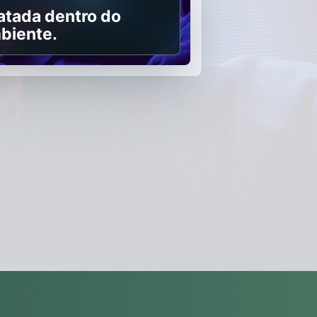
atada dentro do
biente.