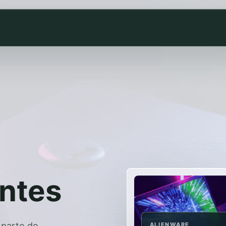
entes
 parte do
ALIENWARE