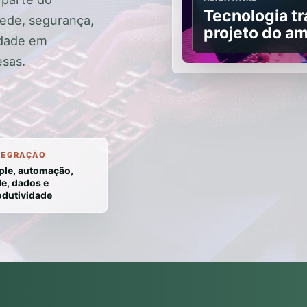
Tecnologia tr
rede, segurança,
projeto do am
idade em
esas.
TEGRAÇÃO
ple, automação,
de, dados e
odutividade