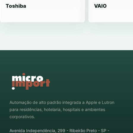
Toshiba
VAIO
Automação de alto padrão integrada a Apple e Lutron
para residências, hotelaria, hospitais e ambientes
corporativos.
Avenida Independência, 299 - Ribeirão Preto - SP -