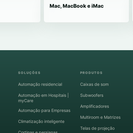
Mac, MacBook e iMac
SOLUÇÕES
PRODUTOS
Automação residencial
Caixas de som
Automação em Hospitais |
Subwoofers
myCare
Amplificadores
Automação para Empresas
Multiroom e Matrizes
Climatização inteligente
Telas de projeção
Cortinas e persianas