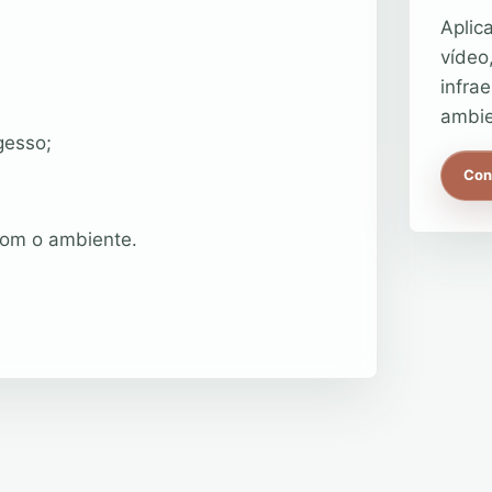
Aplic
vídeo
infra
ambie
gesso;
Con
com o ambiente.