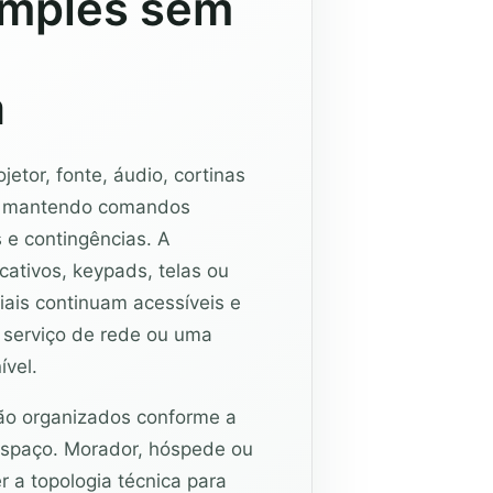
imples sem
a
a
etor, fonte, áudio, cortinas
, mantendo comandos
 e contingências. A
icativos, keypads, telas ou
ais continuam acessíveis e
serviço de rede ou uma
ível.
ão organizados conforme a
spaço. Morador, hóspede ou
 a topologia técnica para