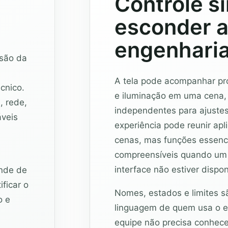
Controle s
esconder 
engenhari
nsão da
A tela pode acompanhar proj
cnico.
e iluminação em uma cena
, rede,
independentes para ajustes
áveis
experiência pode reunir apl
cenas, mas funções essenci
compreensíveis quando um 
interface não estiver dispon
ende de
ficar o
Nomes, estados e limites s
o e
linguagem de quem usa o e
equipe não precisa conhecer