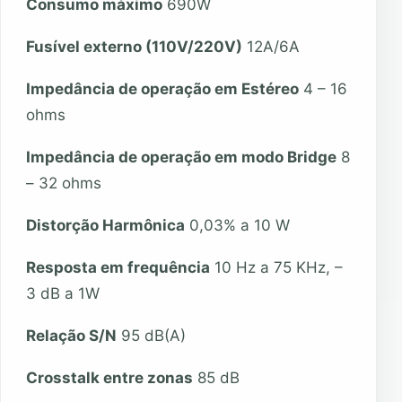
Consumo máximo
690W
Fusível externo (110V/220V)
12A/6A
Impedância de operação em Estéreo
4 – 16
ohms
Impedância de operação em modo Bridge
8
– 32 ohms
Distorção Harmônica
0,03% a 10 W
Resposta em frequência
10 Hz a 75 KHz, –
3 dB a 1W
Relação S/N
95 dB(A)
Crosstalk entre zonas
85 dB