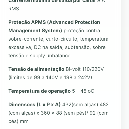
Corrente máxima de saída por canal
9 A
RMS
Proteção APMS (Advanced Protection
Management System)
proteção contra
sobre-corrente, curto-circuito, temperatura
excessiva, DC na saída, subtensão, sobre
tensão e supply unbalance
Tensão de alimentação
Bi-volt 110/220V
(limites de 99 a 140V e 198 a 242V)
Temperatura de operação
5 – 45 oC
Dimensões (L x P x A)
432(sem alças) 482
(com alças) x 360 x 88 (sem pés)/ 92 (com
pés) mm