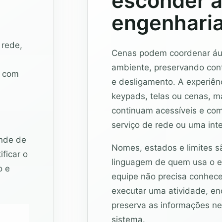
esconder 
engenhari
 rede,
Cenas podem coordenar áud
ambiente, preservando cont
r com
e desligamento. A experiênc
keypads, telas ou cenas, m
continuam acessíveis e co
serviço de rede ou uma inte
ende de
Nomes, estados e limites s
ficar o
linguagem de quem usa o e
o e
equipe não precisa conhecer
executar uma atividade, e
preserva as informações ne
sistema.