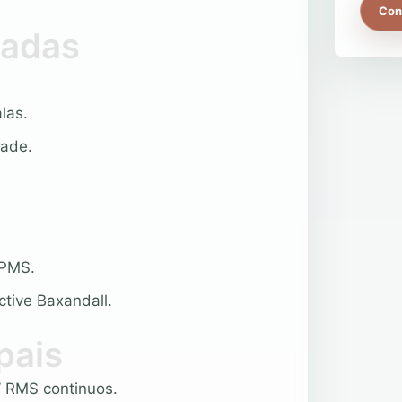
Con
dadas
las.
dade.
APMS.
ctive Baxandall.
pais
W RMS continuos.