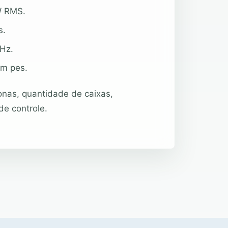
W RMS.
s.
kHz.
m pes.
onas, quantidade de caixas,
de controle.