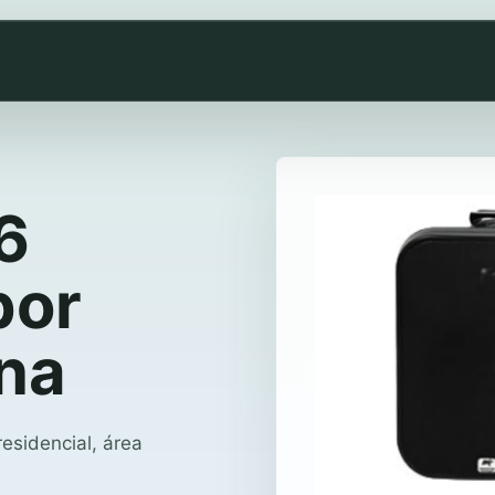
6
por
rna
esidencial, área