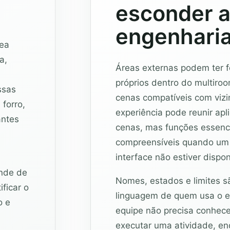
esconder 
engenhari
rea
a,
Áreas externas podem ter fo
próprios dentro do multiro
ssas
cenas compatíveis com vizi
 forro,
experiência pode reunir apl
antes
cenas, mas funções essenci
compreensíveis quando um 
interface não estiver dispon
ende de
Nomes, estados e limites s
ficar o
linguagem de quem usa o e
o e
equipe não precisa conhecer
executar uma atividade, e