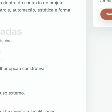
ambie
o dentro do contexto do projeto:
ntrole, automação, estética e forma
Con
dadas
iscina.
.
.
lhor opcao construtiva.
 uso externo.
.
, cabeamento e amplificação.