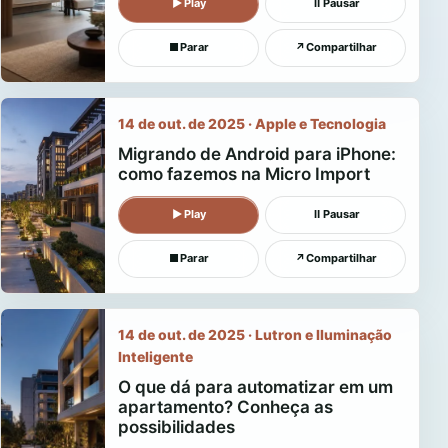
▶
Play
Ⅱ
Pausar
■
Parar
↗
Compartilhar
14 de out. de 2025 · Apple e Tecnologia
Migrando de Android para iPhone:
como fazemos na Micro Import
▶
Play
Ⅱ
Pausar
■
Parar
↗
Compartilhar
14 de out. de 2025 · Lutron e Iluminação
Inteligente
O que dá para automatizar em um
apartamento? Conheça as
possibilidades