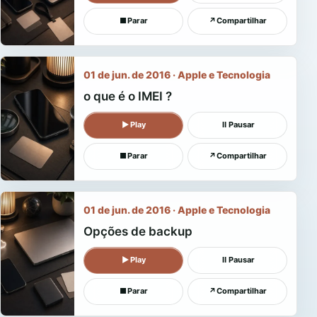
■
Parar
↗
Compartilhar
01 de jun. de 2016 · Apple e Tecnologia
o que é o IMEI ?
▶
Play
Ⅱ
Pausar
■
Parar
↗
Compartilhar
01 de jun. de 2016 · Apple e Tecnologia
Opções de backup
▶
Play
Ⅱ
Pausar
■
Parar
↗
Compartilhar