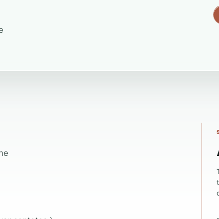
e
one