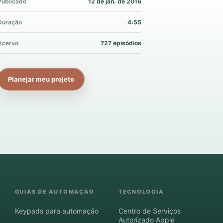
Publicado
12 de jan. de 2016
Duração
4:55
Acervo
727 episódios
Planejar meu projeto
GUIAS DE AUTOMAÇÃO
TECNOLOGIA
Keypads para automação
Centro de Serviços
Autorizado Apple