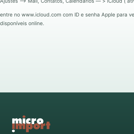
Ajustes –> Mail, Contatos, Calendários — > iCloud ( ati
entre no www.icloud.com com ID e senha Apple para ver
disponíveis online.