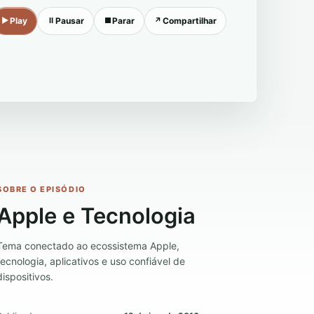
▶
Play
Ⅱ
Pausar
■
Parar
↗
Compartilhar
SOBRE O EPISÓDIO
Apple e Tecnologia
Tema conectado ao ecossistema Apple,
tecnologia, aplicativos e uso confiável de
dispositivos.