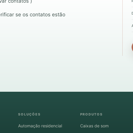
var contatos )
ificar se os contatos estão
SOLUÇÕES
PRODUTOS
Automação residencial
Caixas de som