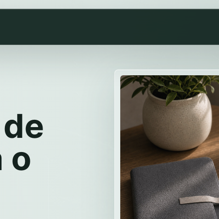
 de
 o