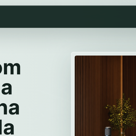
om
na
na
da