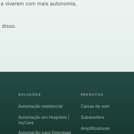
a viverem com mais autonomia,
 disso.
SOLUÇÕES
PRODUTOS
Automação residencial
Caixas de som
Automação em Hospitais |
Subwoofers
myCare
Amplificadores
Automação para Empresas