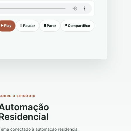
▶
Play
Ⅱ
Pausar
■
Parar
↗
Compartilhar
SOBRE O EPISÓDIO
Automação
Residencial
Tema conectado à automação residencial