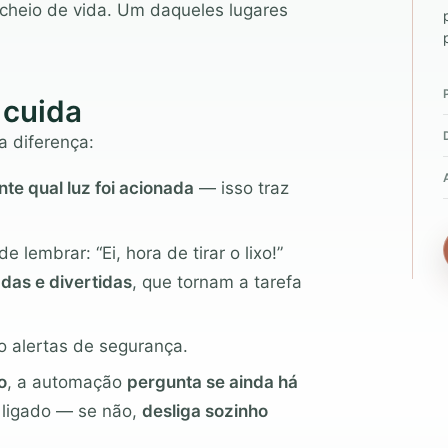
, cheio de vida. Um daqueles lugares
.
 cuida
a diferença:
te qual luz foi acionada
— isso traz
lembrar: “Ei, hora de tirar o lixo!”
adas e divertidas
, que tornam a tarefa
do alertas de segurança.
o
, a automação
pergunta se ainda há
 ligado — se não,
desliga sozinho