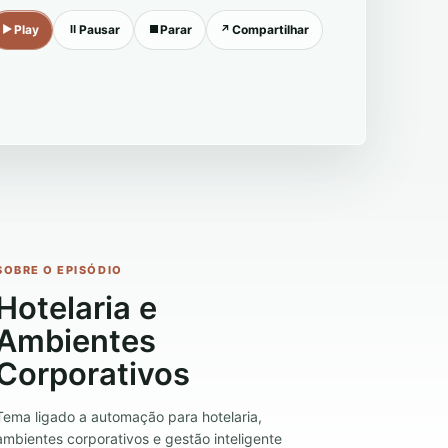
▶
Play
Ⅱ
Pausar
■
Parar
↗
Compartilhar
SOBRE O EPISÓDIO
Hotelaria e
Ambientes
Corporativos
Tema ligado a automação para hotelaria,
ambientes corporativos e gestão inteligente