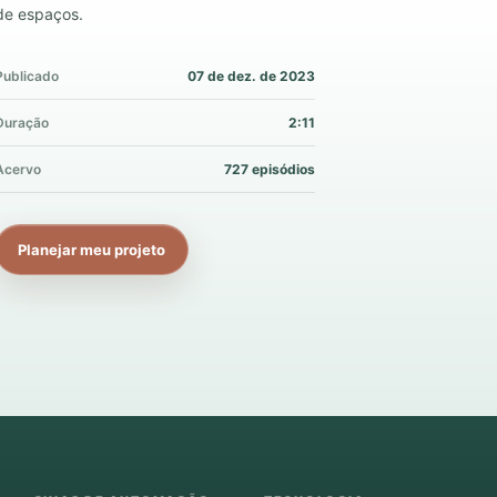
de espaços.
Publicado
07 de dez. de 2023
Duração
2:11
Acervo
727 episódios
Planejar meu projeto