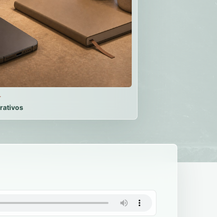
T
rativos