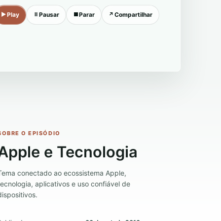
▶
Play
Ⅱ
Pausar
■
Parar
↗
Compartilhar
SOBRE O EPISÓDIO
Apple e Tecnologia
Tema conectado ao ecossistema Apple,
tecnologia, aplicativos e uso confiável de
dispositivos.