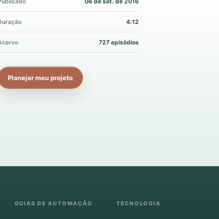
Publicado
06 de set. de 2016
Duração
4:12
Acervo
727 episódios
Planejar meu projeto
GUIAS DE AUTOMAÇÃO
TECNOLOGIA