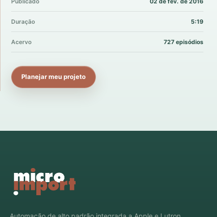
Publicado
02 de fev. de 2016
Duração
5:19
Acervo
727 episódios
Planejar meu projeto
Automação de alto padrão integrada a Apple e Lutron