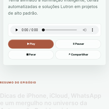
automatizadas e soluções Lutron em projetos
de alto padrão.
▶
Play
Ⅱ
Pausar
■
Parar
↗
Compartilhar
RESUMO DO EPISÓDIO
Dicas de iPhone, iCloud, WhatsApp
e um mergulho no universo da