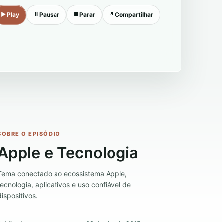
▶
Play
Ⅱ
Pausar
■
Parar
↗
Compartilhar
SOBRE O EPISÓDIO
Apple e Tecnologia
Tema conectado ao ecossistema Apple,
tecnologia, aplicativos e uso confiável de
dispositivos.