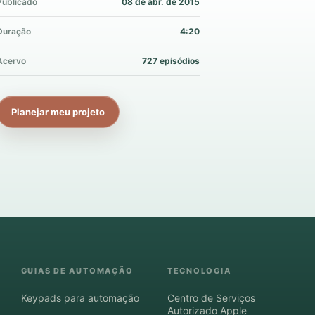
Publicado
08 de abr. de 2015
Duração
4:20
Acervo
727 episódios
Planejar meu projeto
GUIAS DE AUTOMAÇÃO
TECNOLOGIA
Keypads para automação
Centro de Serviços
Autorizado Apple